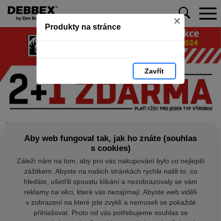
×
Produkty na stránce
Zavřít
Aby web fungoval tak, jak ho znáte (souhlas
s cookies)
Záleží nám na tom, aby pro vás nakupování bylo co nejlepší
zážitkem. Abyste na našich stránkách rychle našli to, co
hledáte, ušetřili spoustu klikání a nezobrazovaly se vám
reklamy na věci, které vás nezajímají. Abyste web viděli
v zobrazení na které jste zvyklí a nemuseli se pokaždé
přihlašovat. Proto od vás potřebujeme souhlas se