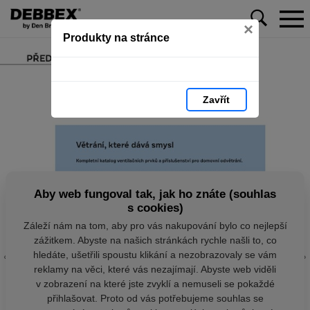
×
Produkty na stránce
Zavřít
Aby web fungoval tak, jak ho znáte (souhlas
s cookies)
Záleží nám na tom, aby pro vás nakupování bylo co nejlepší
zážitkem. Abyste na našich stránkách rychle našli to, co
hledáte, ušetřili spoustu klikání a nezobrazovaly se vám
reklamy na věci, které vás nezajímají. Abyste web viděli
v zobrazení na které jste zvyklí a nemuseli se pokaždé
přihlašovat. Proto od vás potřebujeme souhlas se