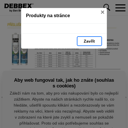
×
Produkty na stránce
Zavřít
Aby web fungoval tak, jak ho znáte (souhlas
s cookies)
Záleží nám na tom, aby pro vás nakupování bylo co nejlepší
zážitkem. Abyste na našich stránkách rychle našli to, co
hledáte, ušetřili spoustu klikání a nezobrazovaly se vám
reklamy na věci, které vás nezajímají. Abyste web viděli
v zobrazení na které jste zvyklí a nemuseli se pokaždé
přihlašovat. Proto od vás potřebujeme souhlas se