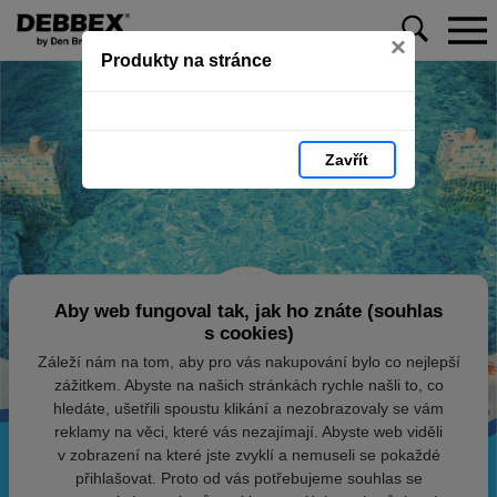
×
Produkty na stránce
Zavřít
Aby web fungoval tak, jak ho znáte (souhlas
s cookies)
Záleží nám na tom, aby pro vás nakupování bylo co nejlepší
zážitkem. Abyste na našich stránkách rychle našli to, co
hledáte, ušetřili spoustu klikání a nezobrazovaly se vám
reklamy na věci, které vás nezajímají. Abyste web viděli
v zobrazení na které jste zvyklí a nemuseli se pokaždé
přihlašovat. Proto od vás potřebujeme souhlas se