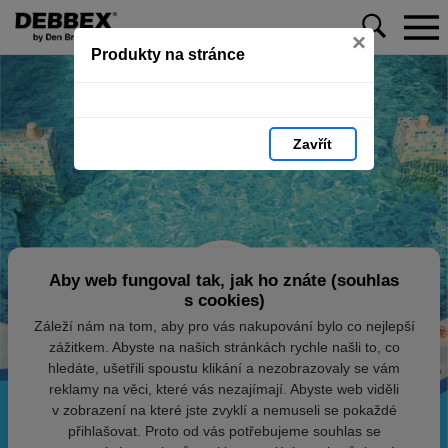
×
Produkty na stránce
Zavřít
Aby web fungoval tak, jak ho znáte (souhlas
s cookies)
Záleží nám na tom, aby pro vás nakupování bylo co nejlepší
zážitkem. Abyste na našich stránkách rychle našli to, co
hledáte, ušetřili spoustu klikání a nezobrazovaly se vám
reklamy na věci, které vás nezajímají. Abyste web viděli
v zobrazení na které jste zvyklí a nemuseli se pokaždé
přihlašovat. Proto od vás potřebujeme souhlas se