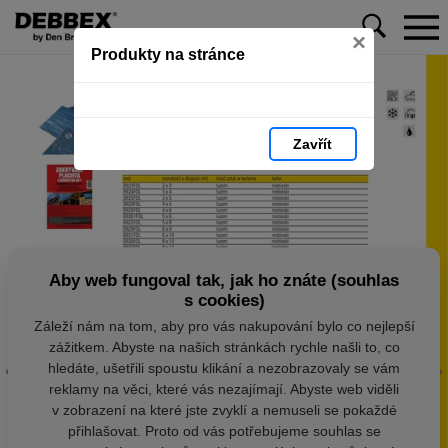
×
Produkty na stránce
Zavřít
Aby web fungoval tak, jak ho znáte (souhlas
s cookies)
Záleží nám na tom, aby pro vás nakupování bylo co nejlepší
zážitkem. Abyste na našich stránkách rychle našli to, co
hledáte, ušetřili spoustu klikání a nezobrazovaly se vám
reklamy na věci, které vás nezajímají. Abyste web viděli
v zobrazení na které jste zvyklí a nemuseli se pokaždé
přihlašovat. Proto od vás potřebujeme souhlas se