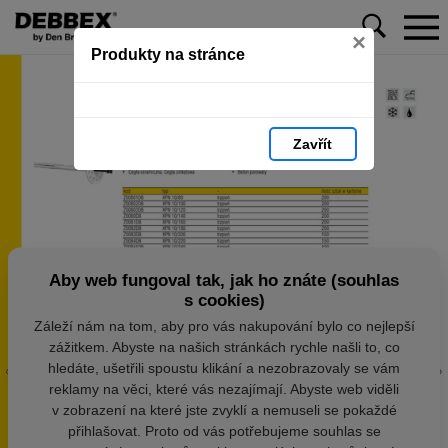
×
Produkty na stránce
Zavřít
Aby web fungoval tak, jak ho znáte (souhlas
s cookies)
Záleží nám na tom, aby pro vás nakupování bylo co nejlepší
zážitkem. Abyste na našich stránkách rychle našli to, co
hledáte, ušetřili spoustu klikání a nezobrazovaly se vám
reklamy na věci, které vás nezajímají. Abyste web viděli
v zobrazení na které jste zvyklí a nemuseli se pokaždé
přihlašovat. Proto od vás potřebujeme souhlas se