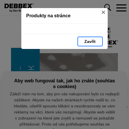
×
Produkty na stránce
Zavřít
Aby web fungoval tak, jak ho znáte (souhlas
s cookies)
Záleží nám na tom, aby pro vás nakupování bylo co nejlepší
zážitkem. Abyste na našich stránkách rychle našli to, co
hledáte, ušetřili spoustu klikání a nezobrazovaly se vám
reklamy na věci, které vás nezajímají. Abyste web viděli
v zobrazení na které jste zvyklí a nemuseli se pokaždé
přihlašovat. Proto od vás potřebujeme souhlas se